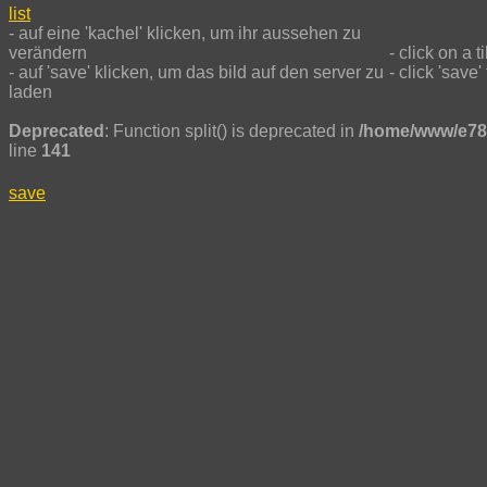
list
- auf eine 'kachel' klicken, um ihr aussehen zu
verändern
- click on a t
- auf 'save' klicken, um das bild auf den server zu
- click 'save
laden
Deprecated
: Function split() is deprecated in
/home/www/e78
line
141
save