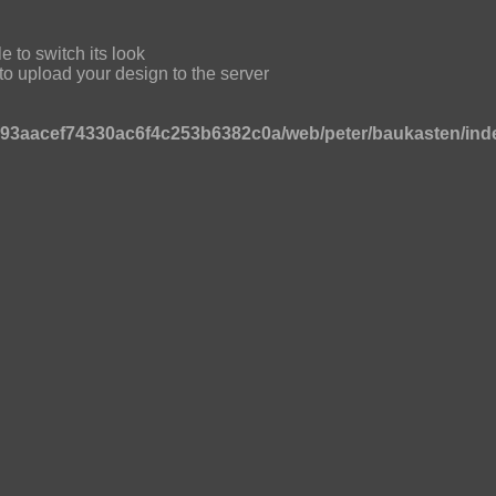
ile to switch its look
' to upload your design to the server
93aacef74330ac6f4c253b6382c0a/web/peter/baukasten/ind