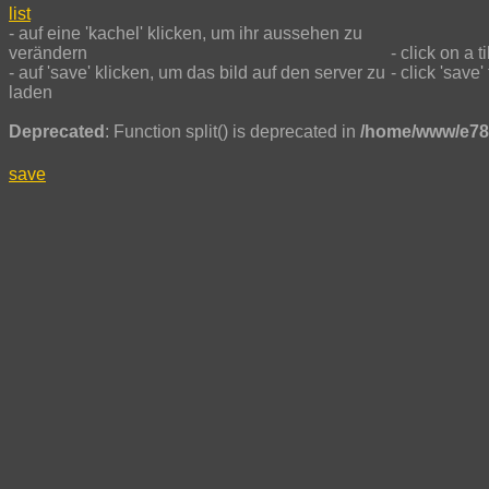
list
- auf eine 'kachel' klicken, um ihr aussehen zu
verändern
- click on a t
- auf 'save' klicken, um das bild auf den server zu
- click 'save
laden
Deprecated
: Function split() is deprecated in
/home/www/e78
save