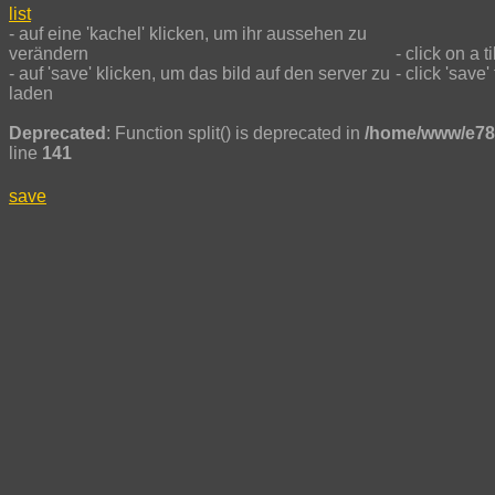
list
- auf eine 'kachel' klicken, um ihr aussehen zu
verändern
- click on a t
- auf 'save' klicken, um das bild auf den server zu
- click 'save
laden
Deprecated
: Function split() is deprecated in
/home/www/e78
line
141
save